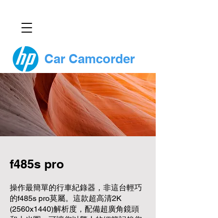
Car Camcorder
f485s pro
操作最簡單的行車紀錄器，非這台輕巧
的f485s pro莫屬。這款超高清2K
(2560x1440)解析度，配備超廣角鏡頭