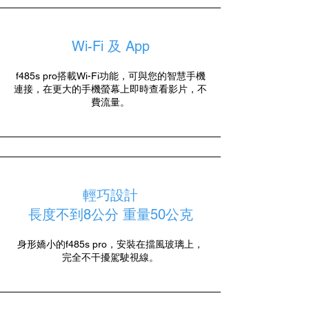
Wi-Fi 及 App
f485s pro搭載Wi-Fi功能，可與您的智慧手機
連接，在更大的手機螢幕上即時查看影片，不
費流量。
輕巧設計
長度不到8公分 重量50公克
身形嬌小的f485s pro，安裝在擋風玻璃上，
完全不干擾駕駛視線。