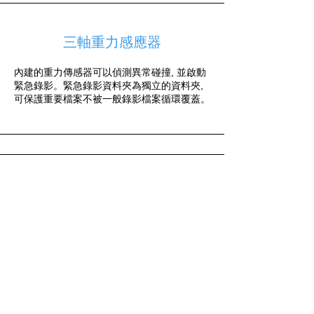
三軸重力感應器
內建的重力傳感器可以偵測異常碰撞, 並啟動
緊急錄影。緊急錄影資料夾為獨立的資料夾,
可保護重要檔案不被一般錄影檔案循環覆蓋。
輕鬆安裝
使用隨附的支架，幾秒鐘內即可安裝到擋風玻
璃上。標配 3.5 米長的車充電源線，適用於大
多數車型，輕鬆安裝。