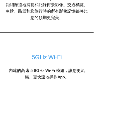
鉅細靡遺地捕捉和記錄街景影像。交通標誌、
車牌、路景和您旅行時的所有影像記憶都將比
您的預期更完美。
5GHz Wi-Fi
內建的高速 5.8GHz Wi-Fi 模組，讓您更流
暢、更快速地操作App。
獨有的三錄鏡頭
i885w有11.26英吋超大觸控屏和市面少有的