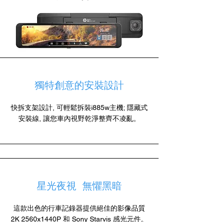
獨特創意的安裝設計
快拆支架設計, 可輕鬆拆裝i885w主機; 隱藏式
安裝線, 讓您車內視野乾淨整齊不凌亂。
星光夜視 無懼黑暗
這款出色的行車記錄器提供絕佳的影像品質
2K 2560x1440P 和 Sony Starvis 感光元件。