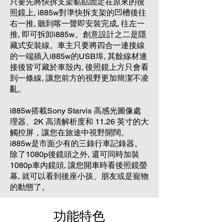
只要先將快拆支架黏貼固定在原來的後
照鏡上, i885w對準快拆支架的凹槽後往
右一推, 聽到喀一聲即安裝完成, 往左一
推, 即可拆卸i885w。創意設計之二是隱
藏式安裝線。車主只要將四合一連接線
的一端插入i885w的USB埠, 其餘線材連
接後皆可藏於車殼內, 後照鏡上方只會看
到一條線, 讓您前方的視野更加簡潔不凌
亂。
i885w搭載Sony Starvis 高感光圖像處
理器、2K 高清解析度和 11.26 英寸的大
觸控屏，讓您在旅途中視野開闊。
i885w是市面少有的三錄行車記錄器。
除了1080p後鏡頭之外, 還可同時加裝
1080p車內鏡頭, 讓您開車時看後照鏡螢
幕, 就可以看到後座小孩、朋友或是寵物
的動態了。
功能特色