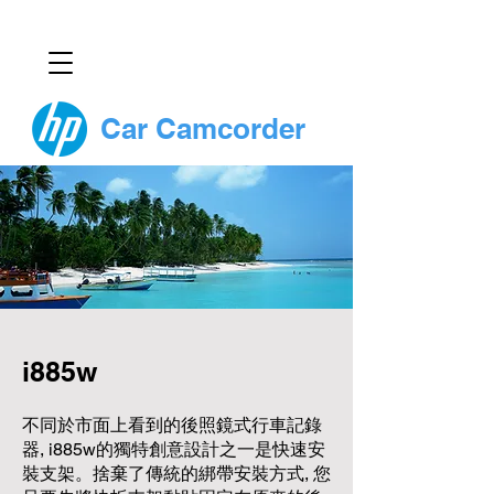
Car Camcorder
i885w
不同於市面上看到的後照鏡式行車記錄
器, i885w的獨特創意設計之一是快速安
裝支架。捨棄了傳統的綁帶安裝方式, 您