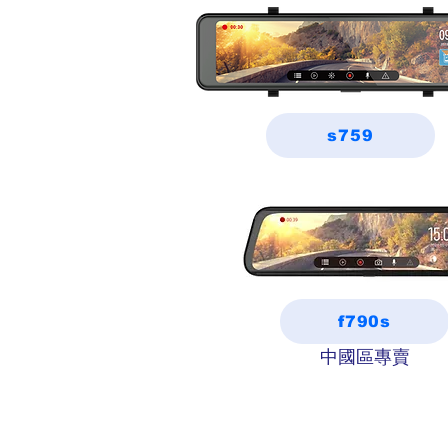
s759
f790s
中國區專賣