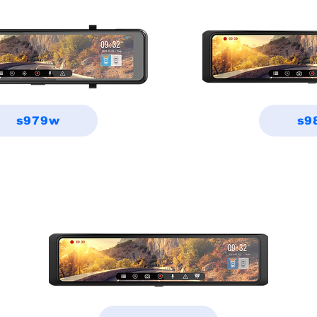
s979w
s9
R 系列