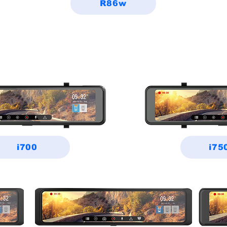
R86w
i 系列
i700
i75