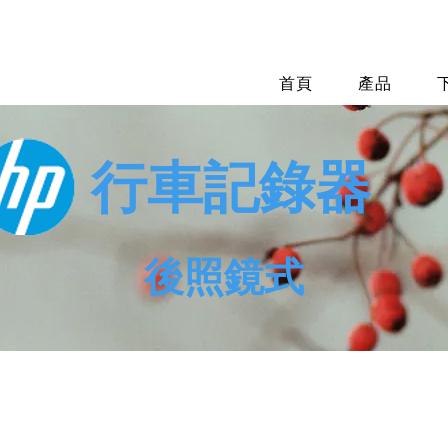
首頁
產品
行車記錄器
後照鏡式
7 系列